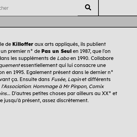
V
éritable
L
isting
U
B
ti
i
le de
Killoffer
aux arts appliqués, ils publient
un premier n° de
Pas un Seul
en 1987, que l'on
Auteur·es
Chrono
Édi
dans les suppléments de
Labo
en 1990. Collabore
oquement
essentiellement qui lui consacre une
on en 1995. Egalement présent dans le dernier n°
vant ça. Ensuite dans
Fusée, Lapin
et différents
e
l'Association
:
Hommage à Mr Pinpon, Comix
ins
... D'autres petites choses par ailleurs au XX° et
te jusqu'à présent, assez discrètement.