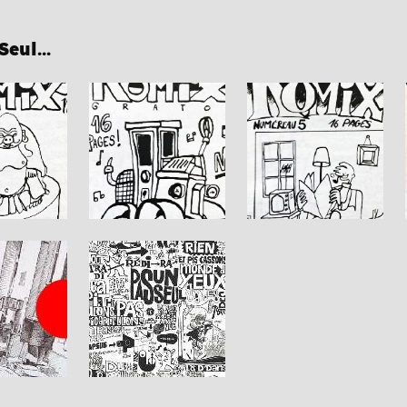
eul...