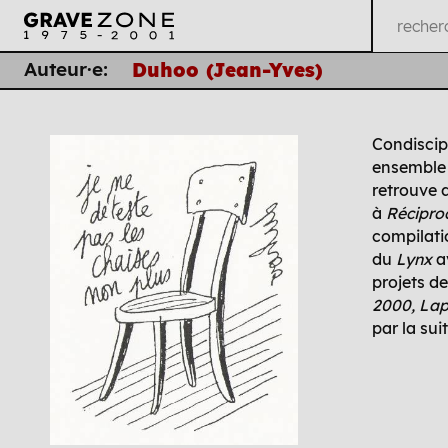
Auteur·e:
Duhoo (Jean-Yves)
Condiscip
ensemble 
retrouve 
à
Récipr
compilati
du
Lynx
a
projets d
2000, Lap
par la sui