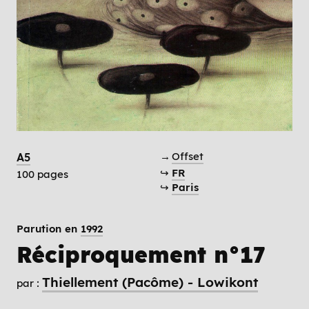
→
Offset
A5
↪
FR
100 pages
↪
Paris
Parution en
1992
Réciproquement n°17
Thiellement (Pacôme) - Lowikont
par :