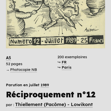
200 exemplaires
A5
↪
FR
52 pages
↪
Paris
→
Photocopie NB
Parution en juillet
1989
Réciproquement n°12
Thiellement (Pacôme) - Lowikont
par :