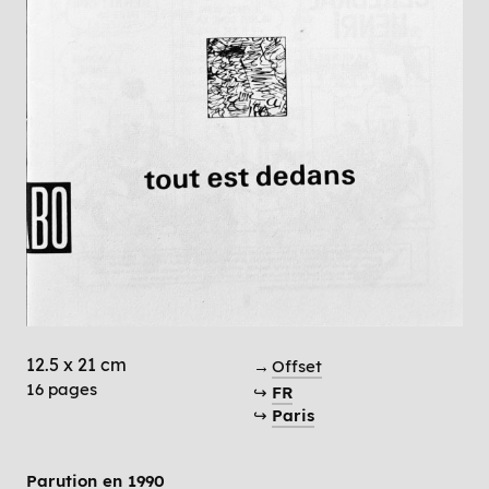
12.5 x 21 cm
→
Offset
16 pages
↪
FR
↪
Paris
Parution en
1990