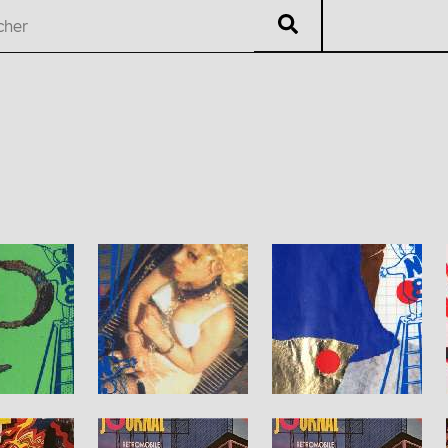
V
éritable
L
isting
U
B
ti
i
Auteur·es
Chrono
Édi