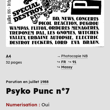
→
Photocopie NB
A4
↪
FR
↪
91
32 pages
↪
Massy
Parution en juillet
1988
Psyko Punc n°7
Numerisation :
Oui