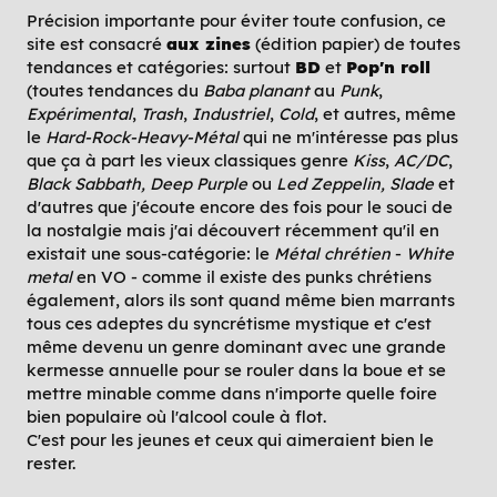
Précision importante pour éviter toute confusion, ce
site est consacré
aux zines
(édition papier) de toutes
tendances et catégories: surtout
BD
et
Pop'n roll
(toutes tendances du
Baba planant
au
Punk
,
Expérimental
,
Trash
,
Industriel
,
Cold
, et autres, même
le
Hard-Rock-Heavy-Métal
qui ne m'intéresse pas plus
que ça à part les vieux classiques genre
Kiss
,
AC/DC
,
Black Sabbath, Deep Purple
ou
Led Zeppelin, Slade
et
d'autres que j'écoute encore des fois pour le souci de
la nostalgie mais j'ai découvert récemment qu'il en
existait une sous-catégorie: le
Métal chrétien
-
White
metal
en VO - comme il existe des punks chrétiens
également, alors ils sont quand même bien marrants
tous ces adeptes du syncrétisme mystique et c'est
même devenu un genre dominant avec une grande
kermesse annuelle pour se rouler dans la boue et se
mettre minable comme dans n'importe quelle foire
bien populaire où l'alcool coule à flot.
C'est pour les jeunes et ceux qui aimeraient bien le
rester.