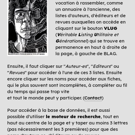
vocation à rassembler, comme
un annuaire à l'ancienne, des
listes d'auteurs, d'éditeurs et de
revues auxquelles on accède en
cliquant sur le bouton
VLUG
(
V
éritable
L
isting
U
tilitaire et
G
énérationnel
) qui se trouve en
permanence en haut à droite de
la page, à gauche de BLAG.
Ensuite, il faut cliquer sur "
Auteur-es
", "
Editeurs
" ou
"
Revues
" pour accéder à l'une de ces 3 listes. Ensuite
encore cliquer sur les noms pour accéder aux fiches,
qui le plus souvent sont incomplètes, à compléter au fil
du temps qui passe trop vite
et tout le monde peut y participer. (
Contact
)
Pour accéder à la base de données, il est aussi
possible d'utiliser
le moteur de recherche
, tout en
haut au centre de la page et y taper au moins 3 lettres
(pas nécessairement les 3 premières) pour que des