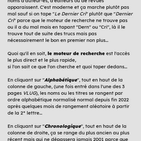
noms d'auteur-es, d'éditeurs ou de revues
apparaissent. C'est moderne et ça marche plutôt pas
mal sauf si on tape "
Le Dernier Cri
" plutôt que "
Dernier
Cri
" parce que le moteur de recherche ne trouve pas
ou il a du mal mais en tapant "Dern" ou "Cri", là il le
trouve tout de suite des trucs mais pas
nécessairement le bon en premier non plus...
Quoi qu'il en soit,
le moteur de recherche
est l'accès
le plus direct et le plus rapide,
si l'on sait ce que l'on cherche et quoi taper dedans...
En cliquant sur "
Alphabétique
", tout en haut de la
colonne de gauche, (une fois entré dans l'une des 3
pages
VLUG
), les noms ou les titres se rangent par
ordre alphabétique normalisé normal depuis fin 2022
après quelques mois de rangement aléatoire à partir
de la 2° lettre...
En cliquant sur "
Chronologique
", tout en haut de la
colonne de droite, ça se range du plus ancien au plus
récent mais qui ne dépassera jamais 2001 parce que