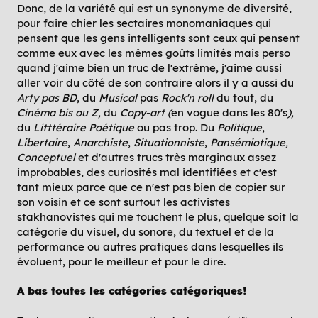
Donc, de la variété qui est un synonyme de diversité,
pour faire chier les sectaires monomaniaques qui
pensent que les gens intelligents sont ceux qui pensent
comme eux avec les mêmes goûts limités mais perso
quand j'aime bien un truc de l'extrême, j'aime aussi
aller voir du côté de son contraire alors il y a aussi du
Arty pas BD
, du
Musical
pas
Rock'n roll
du tout, du
Cinéma bis ou Z,
du
Copy-art (
en vogue dans les 80's
),
du
Litttéraire
Poétique
ou pas trop. Du
Politique
,
Libertaire
,
Anarchiste
,
Situationniste
,
Pansémiotique,
Conceptuel
et d'autres trucs très marginaux assez
improbables, des curiosités mal identifiées et c'est
tant mieux parce que ce n'est pas bien de copier sur
son voisin et ce sont surtout les activistes
stakhanovistes qui me touchent le plus, quelque soit la
catégorie du visuel, du sonore, du textuel et de la
performance ou autres pratiques dans lesquelles ils
évoluent, pour le meilleur et pour le dire.
A bas toutes les catégories catégoriques!