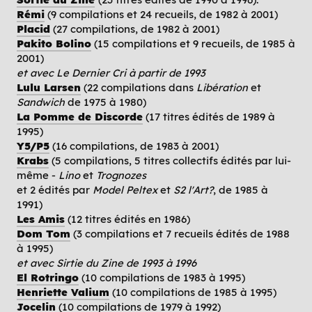
Rémi
(9 compilations et 24 recueils, de 1982 à 2001)
Placid
(27 compilations, de 1982 à 2001)
Pakito Bolino
(15 compilations et 9 recueils, de 1985 à
2001)
et avec Le Dernier Cri à partir de 1993
Lulu Larsen
(22 compilations dans
Libération
et
Sandwich
de 1975 à 1980)
La Pomme de Discorde
(17 titres édités de 1989 à
1995)
Y5/P5
(16 compilations, de 1983 à 2001)
Krabs
(5 compilations, 5 titres collectifs édités par lui-
même -
Lino
et
Trognozes
et 2 édités par
Model Peltex
et
S2 l'Art?
, de 1985 à
1991)
Les Amis
(12 titres édités en 1986)
Dom Tom
(3 compilations et 7 recueils édités de 1988
à 1995)
et avec Sirtie du Zine de 1993 à 1996
El Rotringo
(10 compilations de 1983 à 1995)
Henriette Valium
(10 compilations de 1985 à 1995)
Jocelin
(10 compilations de 1979 à 1992)