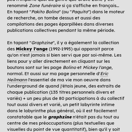
renommé
Zone funéraire
si ça s'affiche en français...
En tapant "
Pakito Bolino
" (ou "
Paquito
") dans le moteur
de recherche, on tombe dessus et aussi des
compilations des pages éparpillées dans diverses
publications collectives pendant la même période.
En tapant "
Graphzine
", il y a également la collection
des
Mickey l'ange
(1992-1995) qui apparait parce
qu'on n'est jamais si bien servi que par soi-même. Les
liens pour y aller directement en cliquant sur les
boutons sont sur les page
Bolino
et
Mickey l'ange
,
normal. Et aussi sur ma page personnelle d'
Eric
Heilmann
l'essentiel de ma vie mon oeuvre dans
l'underground de quand j'étais jeune, des extraits de
chaque publication (135 titres personnels divers et
variés) + un peu plus de 80 participations à du collectif
tout aussi divers et varié, un petit labyrinte intime
dans le labyrinthe plus général, où il est facilement
constatable que le
graphzine
n'était pas du tout au
centre de mes préoccupations (plus textuelles que
visuelles du point de vue quantitatif), bien qu'il y soit