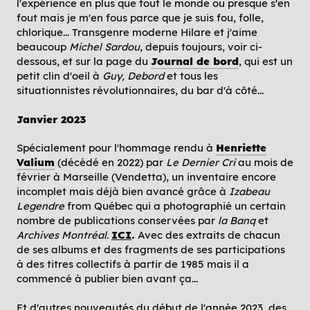
l'expérience en plus que tout le monde ou presque s'en
fout mais je m'en fous parce que je suis fou, folle,
chlorique... Transgenre moderne Hilare et j'aime
beaucoup
Michel Sardou
, depuis toujours, voir ci-
dessous, et sur la page du
Journal de bord
, qui est un
petit clin d'oeil à
Guy, Debord
et tous les
situationnistes révolutionnaires, du bar d'à côté...
Janvier 2023
Spécialement pour l'hommage rendu à
Henriette
Valium
(décédé en 2022) par
Le Dernier Cri
au mois de
février à Marseille (Vendetta), un inventaire encore
incomplet mais déjà bien avancé grâce à
Izabeau
Legendre
from Québec qui a photographié un certain
nombre de publications conservées par
la Banq
et
Archives Montréal.
ICI
.
Avec des extraits de chacun
de ses albums et des fragments de ses participations
à des titres collectifs à partir de 1985 mais il a
commencé à publier bien avant ça...
Et d'autres nouveautés du début de l'année 2023, des