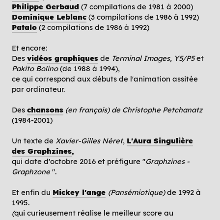
Philippe Gerbaud
(7 compilations de 1981 à 2000)
Dominique Leblanc
(3 compilations de 1986 à 1992)
Patalo
(2 compilations de 1986 à 1992)
Et encore:
Des
vidéos graphiques
de
Terminal Images, Y5/P5
et
Pakito Bolino
(de 1988 à 1994),
ce qui correspond aux débuts de l'animation assitée
par ordinateur.
Des
chansons
(en français) de Christophe Petchanatz
(1984-2001)
Un texte de
Xavier-Gilles Néret
,
L'Aura Singulière
des Graphzines
,
qui date d'octobre 2016 et préfigure "
Graphzines -
Graphzone
".
Et enfin du
Mickey l'ange
(Pansémiotique)
de 1992 à
1995.
(
qui curieusement réalise le meilleur score au