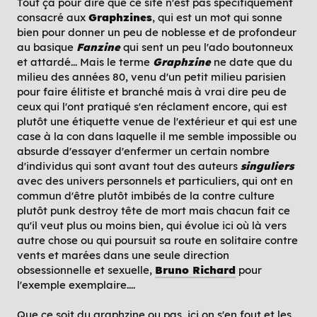
Tout ça pour dire que ce site n'est pas spécifiquement
consacré aux
Graphzines
, qui est un mot qui sonne
bien pour donner un peu de noblesse et de profondeur
au basique
Fanzine
qui sent un peu l'ado boutonneux
et attardé... Mais le terme
Graphzine
ne date que du
milieu des années 80, venu d'un petit milieu parisien
pour faire élitiste et branché mais à vrai dire peu de
ceux qui l'ont pratiqué s'en réclament encore, qui est
plutôt une étiquette venue de l'extérieur et qui est une
case à la con dans laquelle il me semble impossible ou
absurde d'essayer d'enfermer un certain nombre
d'individus qui sont avant tout des auteurs
singuliers
avec des univers personnels et particuliers, qui ont en
commun d'être plutôt imbibés de la contre culture
plutôt punk destroy tête de mort mais chacun fait ce
qu'il veut plus ou moins bien, qui évolue ici où là vers
autre chose ou qui poursuit sa route en solitaire contre
vents et marées dans une seule direction
obsessionnelle et sexuelle,
Bruno Richard
pour
l'exemple exemplaire....
Que ce soit du graphzine ou pas, ici on s'en fout et les