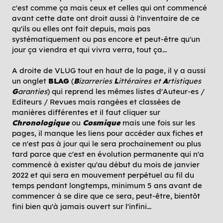
c'est comme ça mais ceux et celles qui ont commencé
avant cette date ont droit aussi à l'inventaire de ce
qu'ils ou elles ont fait depuis, mais pas
systématiquement ou pas encore et peut-être qu'un
jour ça viendra et qui vivra verra, tout ça...
A droite de VLUG tout en haut de la page, il y a aussi
un onglet
BLAG
(
B
izarreries
L
ittéraires et
A
rtistiques
G
aranties
) qui reprend les mêmes listes d'Auteur-es /
Editeurs / Revues mais rangées et classées de
manières différentes et il faut cliquer sur
Chronologique
ou
Cosmique
mais une fois sur les
pages, il manque les liens pour accéder aux fiches et
ce n'est pas à jour qui le sera prochainement ou plus
tard parce que c'est en évolution permanente qui n'a
commencé à exister qu'au début du mois de janvier
2022 et qui sera en mouvement perpétuel au fil du
temps pendant longtemps, minimum 5 ans avant de
commencer à se dire que ce sera, peut-être, bientôt
fini bien qu'à jamais ouvert sur l'infini...