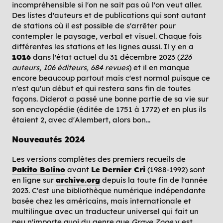
incompréhensible si l'on ne sait pas où l'on veut aller.
Des listes d'auteurs et de publications qui sont autant
de stations où il est possible de s'arrêter pour
contempler le paysage, verbal et visuel. Chaque fois
différentes les stations et les lignes aussi. Il y en a
1016
dans l'état actuel du 31 décembre 2023 (
226
auteurs, 106 éditeurs, 684 revues
) et il en manque
encore beaucoup partout mais c'est normal puisque ce
n'est qu'un début et qui restera sans fin de toutes
façons. Diderot a passé une bonne partie de sa vie sur
son encyclopédie (éditée de 1751 à 1772) et en plus ils
étaient 2, avec d'Alembert, alors bon...
Nouveautés
2024
Les versions complètes des premiers recueils de
Pakito Bolino
avant
Le
Dernier Cri
(1988-1992) sont
en ligne sur
archive.org
depuis la toute fin de l'année
2023. C'est une bibliothèque numérique indépendante
basée chez les américains, mais internationale et
multilingue avec un traducteur universel qui fait un
peu n'importe quoi du genre que
Grave Zone
y est