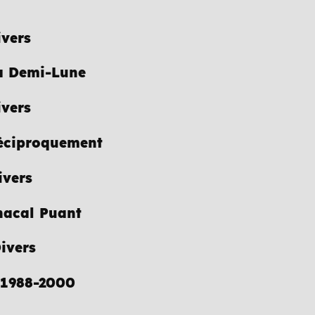
ivers
La Demi-Lune
ivers
Réciproquement
ivers
Chacal Puant
ivers
) 1988-2000