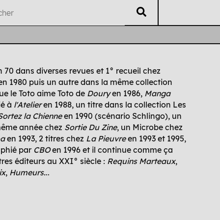
V
éritable
L
isting
U
B
ti
i
n 70 dans diverses revues et 1° recueil chez
n 1980 puis un autre dans la même collection
Auteur·es
Chrono
Édi
ue le Toto aime Toto de
Doury
en 1986,
Manga
ié à
l'Atelier
en 1988, un titre dans la collection Les
Sortez la Chienne
en 1990 (scénario Schlingo), un
 même année chez
Sortie Du Zine
, un Microbe chez
oa
en 1993, 2 titres chez
La Pieuvre
en 1993 et 1995,
aphié par
CBO
en 1996 et il continue comme ça
res éditeurs au XXI° siècle :
Requins Marteaux
,
ix
,
Humeurs.
..