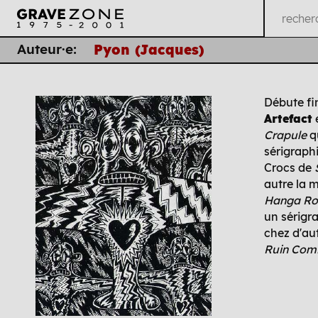
Auteur·e:
Pyon (Jacques)
Débute fi
Artefact
e
Crapule
q
sérigraph
Crocs de
autre la
Hanga R
un sérigr
chez d'aut
Ruin Com