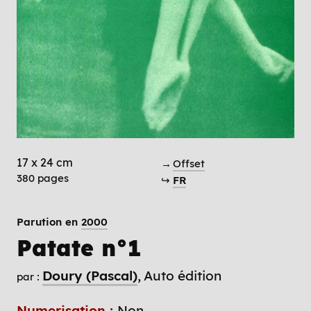
17 x 24 cm
→
Offset
380 pages
↪
FR
Parution en
2000
Patate n°1
Doury (Pascal)
Auto édition
par :
Numerisation :
Non