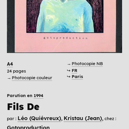
→
Photocopie NB
A4
↪
FR
24 pages
↪
Paris
→
Photocopie couleur
Parution en
1994
Fils De
Léo (Quiévreux)
Kristau (Jean)
par :
chez :
Gotoproduction