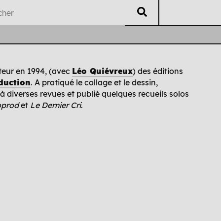
V
éritable
L
isting
U
B
ti
i
eur en 1994, (avec
Léo Quiévreux
) des éditions
duction
. A pratiqué le collage et le dessin,
Auteur·es
Chrono
Édi
à diverses revues et publié quelques recueils solos
oprod
et
Le Dernier Cri
.