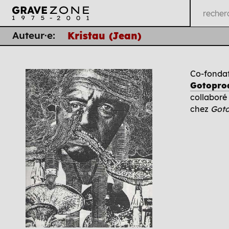
Auteur·e:
Kristau (Jean)
Co-fondat
Gotopro
collaboré 
chez
Got