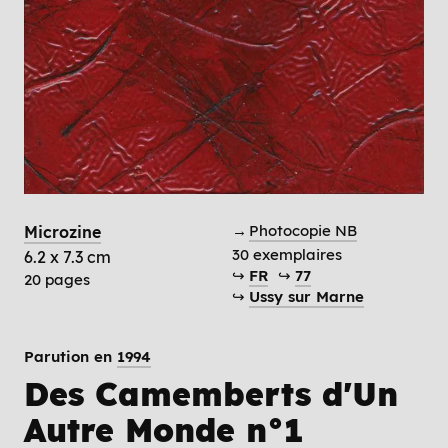
→
Photocopie NB
Microzine
30 exemplaires
6.2 x 7.3 cm
↪
FR
↪
77
20 pages
↪
Ussy sur Marne
Parution en
1994
Des Camemberts d'Un
Autre Monde n°1