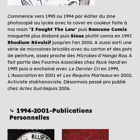
Commence vers 1993 ou 1994 par éditer du zine
photocopié au lycée avec la cover en couleur faite à
ma main "
I Fought The Law
" puis
Rancune Comix
maquetté plus élaboré puis
Sinus
plutôt comix en 1997.
Rhodium Révulsif
jusqu'en l'an 2000. A aussi sorti une
série de microzines bricolés avec du carton et des pots
de peinture, assez proche des
Microbes
d'
Hanga Roa
. A
fait partie des Fourmis Associées chez
Rock Hardi
en
1995 puis a enchainé avec
Le Dernier Cri
en 1999,
L'Association
en 2001 et
Les Requins Marteaux
en 2002.
Activiste stakhanoviste. Désormais passé pro publié
chez
Actes Sud
depuis 2006.
⤷ 1994-2001-Publications
Personnelles