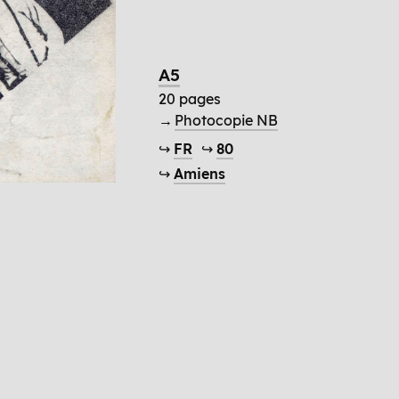
A5
20 pages
→
Photocopie NB
↪
FR
↪
80
↪
Amiens