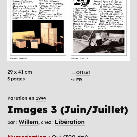
29 x 41 cm
→
Offset
3 pages
↪
FR
Parution en
1994
Images 3 (Juin/Juillet)
Willem
Libération
par :
chez :
Numerisation :
Oui (300 dpi)