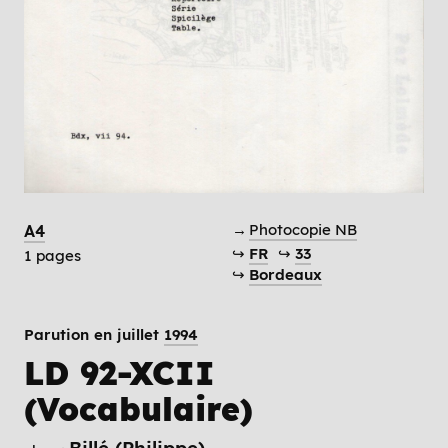
→
Photocopie NB
A4
↪
FR
↪
33
1 pages
↪
Bordeaux
Parution en juillet
1994
LD 92-XCII
(Vocabulaire)