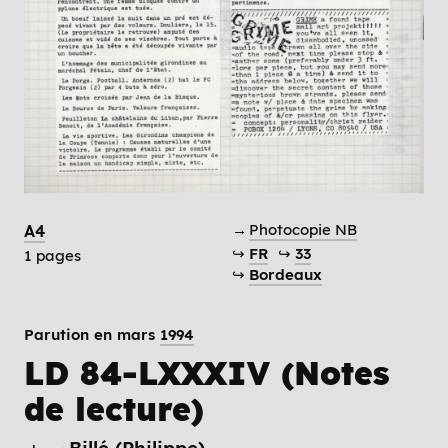
→
Photocopie NB
A4
↪
FR
↪
33
1 pages
↪
Bordeaux
Parution en mars
1994
LD 84-LXXXIV (Notes
de lecture)