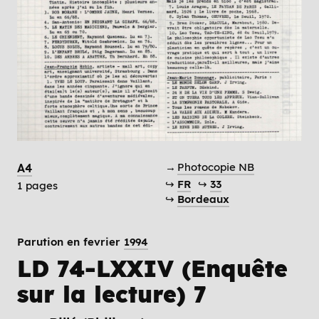
→
Photocopie NB
A4
↪
FR
↪
33
1 pages
↪
Bordeaux
Parution en fevrier
1994
LD 74-LXXIV (Enquête
sur la lecture) 7