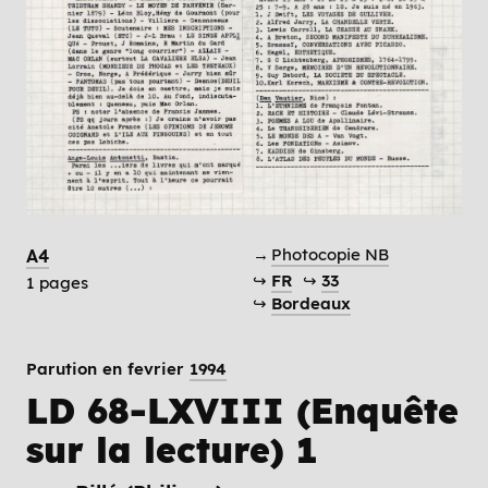
→
Photocopie NB
A4
↪
FR
↪
33
1 pages
↪
Bordeaux
Parution en fevrier
1994
LD 68-LXVIII (Enquête
sur la lecture) 1