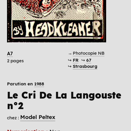
→
Photocopie NB
A7
↪
FR
↪
67
2 pages
↪
Strasbourg
Parution en
1988
Le Cri De La Langouste
n°2
Model Peltex
chez :