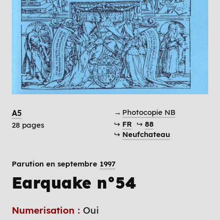
→
Photocopie NB
A5
↪
FR
↪
88
28 pages
↪
Neufchateau
Parution en septembre
1997
Earquake n°54
Numerisation :
Oui