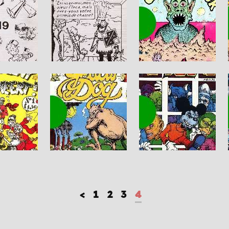
<
1
2
3
4