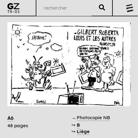
→
Photocopie NB
A6
↪
B
48 pages
↪
Liège