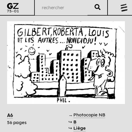
→
Photocopie NB
A6
↪
B
56 pages
↪
Liège