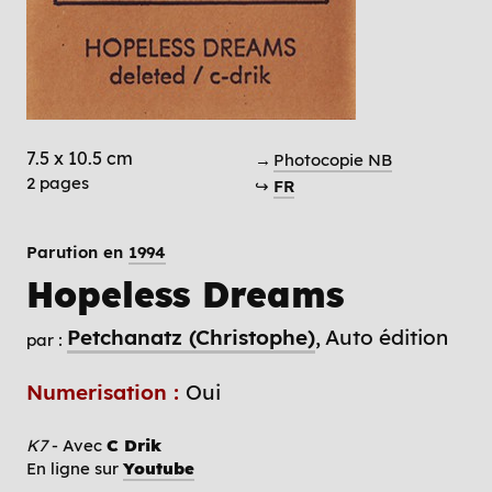
7.5 x 10.5 cm
→
Photocopie NB
2 pages
↪
FR
Parution en
1994
Hopeless Dreams
Petchanatz (Christophe)
Auto édition
par :
Numerisation :
Oui
K7
- Avec
C Drik
En ligne sur
Youtube