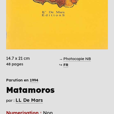
14.7 x 21 cm
→
Photocopie NB
48 pages
↪
FR
Parution en
1994
Matamoros
LL De Mars
par :
Numerisation :
Non