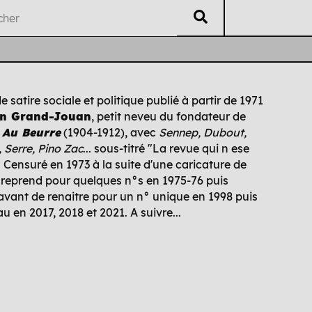
V
éritable
L
isting
U
B
ti
i
 satire sociale et politique publié à partir de 1971
en Grand-Jouan
, petit neveu du fondateur de
Auteur·es
Chrono
Édi
e Au Beurre
(1904-1912), avec
Sennep, Dubout,
, Serre, Pino Zac
... sous-titré "La revue qui n ese
. Censuré en 1973 à la suite d'une caricature de
il reprend pour quelques n°s en 1975-76 puis
 avant de renaitre pour un n° unique en 1998 puis
 en 2017, 2018 et 2021. A suivre...