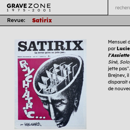
Revue:
Satirix
Mensuel de
par
Luci
l'Assiett
Siné, Solo
jette pas"
Brejnev, 
disparait
de nouveau