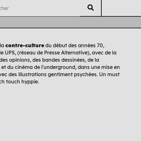
V
éritable
L
isting
U
B
ti
i
 la
contre-culture
du début des années 70,
 UPS, (réseau de Presse Alternative), avec de la
Auteur·es
Chrono
Édi
des opinions, des bandes dessinées, de la
re et du cinéma de l'underground, dans une mise en
vec des illustrations gentiment psychées. Un must
nch touch hyppie.