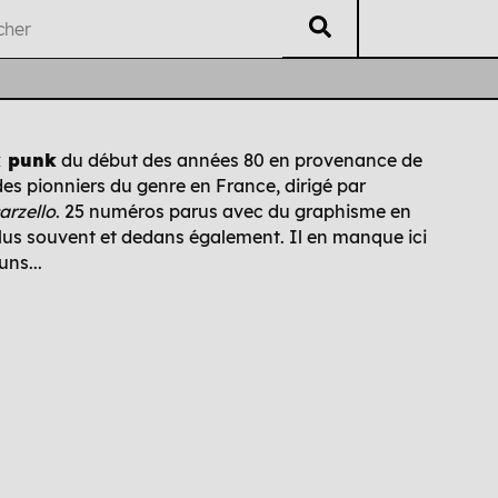
V
éritable
L
isting
U
B
ti
i
k punk
du début des années 80 en provenance de
des pionniers du genre en France, dirigé par
Auteur·es
Chrono
Édi
arzello
. 25 numéros parus avec du graphisme en
plus souvent et dedans également. Il en manque ici
ns...