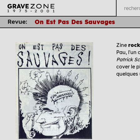
Revue:
On Est Pas Des Sauvages
Zine
roc
Pau, l'un 
Patrick Sc
cover le 
quelques u