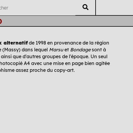
)
V
éritable
L
isting
U
B
ti
i
 alternatif
de 1998 en provenance de la région
e (Massy) dans lequel
Marsu
et
Bondage
sont à
Auteur·es
Chrono
Édi
 ainsi que d'autres groupes de l'époque. Un seul
otocopié A4 avec une mise en page bien agitée
phisme assez proche du copy-art.