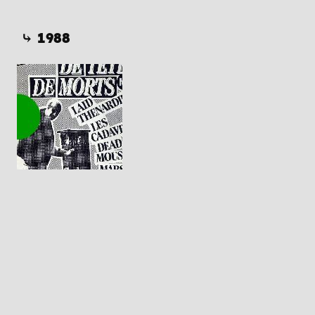
⤷ 1988