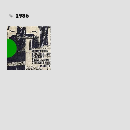
⤷ 1986