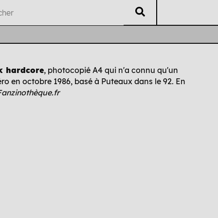
V
éritable
L
isting
U
B
ti
i
k hardcore
, photocopié A4 qui n'a connu qu'un
ro en octobre 1986, basé à Puteaux dans le 92. En
Auteur·es
Chrono
Édi
Fanzinothèque.fr