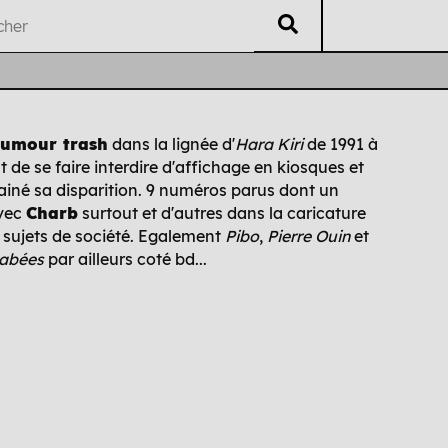
V
éritable
L
isting
U
B
ti
i
umour trash
dans la lignée d'
Hara Kiri
de 1991 à
 de se faire interdire d'affichage en kiosques et
Auteur·es
Chrono
Édi
rainé sa disparition. 9 numéros parus dont un
avec
Charb
surtout et d'autres dans la caricature
 sujets de société. Egalement
Pibo
,
Pierre Ouin
et
abées
par ailleurs coté bd...