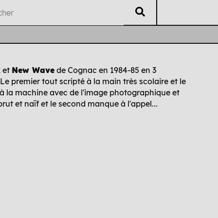
V
éritable
L
isting
U
B
ti
i
 et
New Wave
de Cognac en 1984-85 en 3
Le premier tout scripté à la main très scolaire et le
Auteur·es
Chrono
Édi
 à la machine avec de l'image photographique et
rut et naïf et le second manque à l'appel...