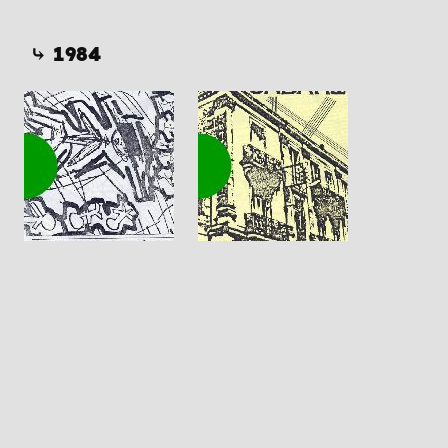
⤷ 1984