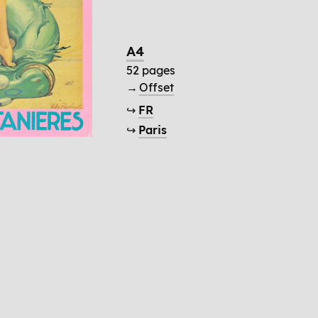
A4
52 pages
→
Offset
↪
FR
↪
Paris