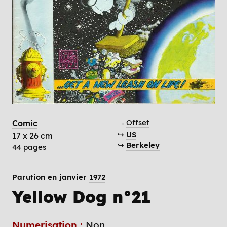
→
Offset
Comic
↪
US
17 x 26 cm
↪
Berkeley
44 pages
Parution en janvier
1972
Yellow Dog n°21
Numerisation :
Non