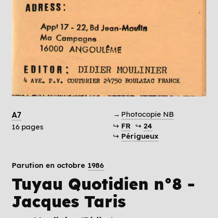
→
Photocopie NB
A7
↪
FR
↪
24
16 pages
↪
Périgueux
Parution en octobre
1986
Tuyau Quotidien n°8 -
Jacques Taris