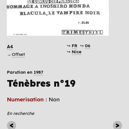
↪
FR
↪
06
A4
↪
Nice
→
Offset
Parution en
1987
Ténèbres n°19
Numerisation :
Non
En recherche