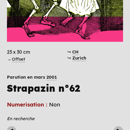
23 x 30 cm
↪
CH
↪
Zurich
→
Offset
Parution en mars
2001
Strapazin n°62
Numerisation :
Non
En recherche