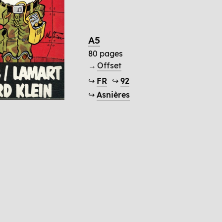
A5
80 pages
→
Offset
↪
FR
↪
92
↪
Asnières