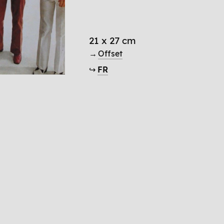
21 x 27 cm
→
Offset
↪
FR