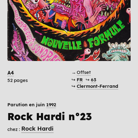
→
Offset
A4
↪
FR
↪
63
52 pages
↪
Clermont-Ferrand
Parution en juin
1992
Rock Hardi n°23
Rock Hardi
chez :