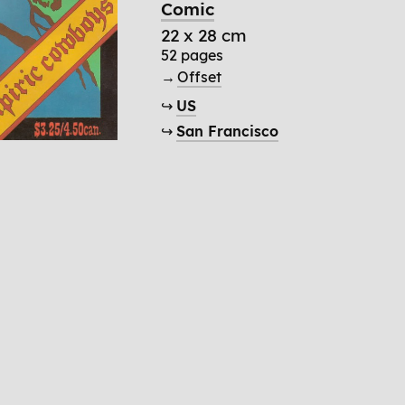
Comic
22 x 28 cm
52 pages
→
Offset
↪
US
↪
San Francisco