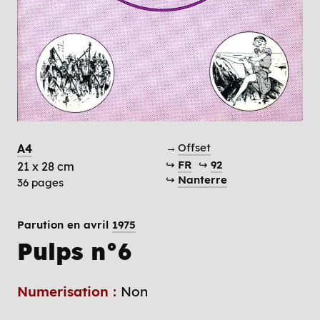
→
Offset
A4
↪
FR
↪
92
21 x 28 cm
↪
Nanterre
36 pages
Parution en avril
1975
Pulps n°6
Numerisation :
Non