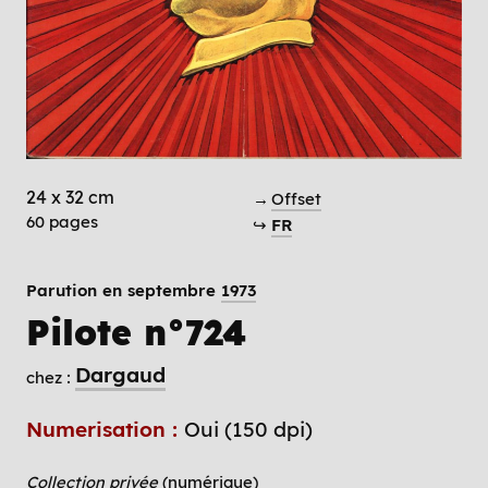
24 x 32 cm
→
Offset
60 pages
↪
FR
Parution en septembre
1973
Pilote n°724
Dargaud
chez :
Numerisation :
Oui (150 dpi)
Collection privée
(numérique)