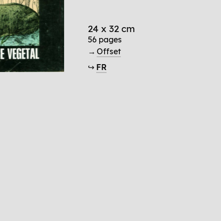
24 x 32 cm
56 pages
→
Offset
↪
FR