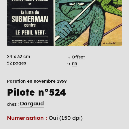
24 x 32 cm
→
Offset
52 pages
↪
FR
Parution en novembre
1969
Pilote n°524
Dargaud
chez :
Numerisation :
Oui (150 dpi)