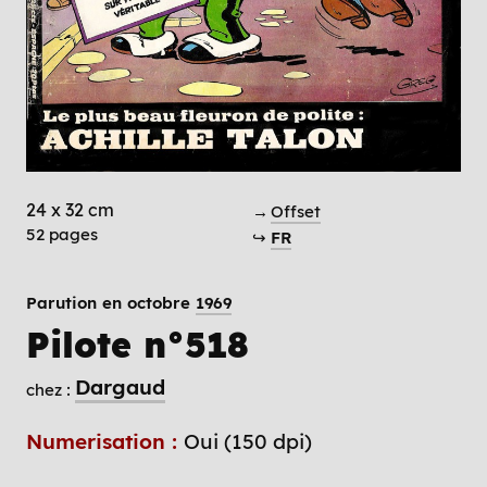
24 x 32 cm
→
Offset
52 pages
↪
FR
Parution en octobre
1969
Pilote n°518
Dargaud
chez :
Numerisation :
Oui (150 dpi)