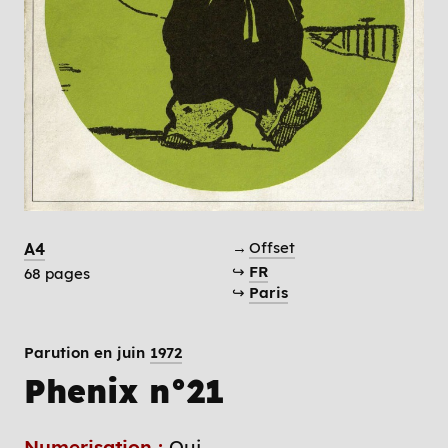
→
Offset
A4
↪
FR
68 pages
↪
Paris
Parution en juin
1972
Phenix n°21
Numerisation :
Oui