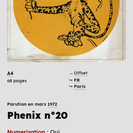
→
Offset
A4
↪
FR
68 pages
↪
Paris
Parution en mars
1972
Phenix n°20
Numerisation :
Oui