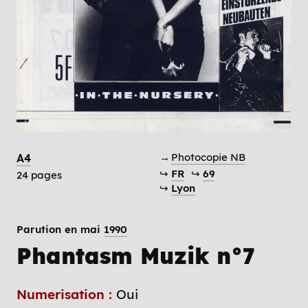
→
Photocopie NB
A4
↪
FR
↪
69
24 pages
↪
Lyon
Parution en mai
1990
Phantasm Muzik n°7
Numerisation :
Oui